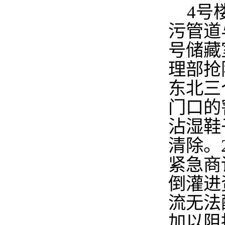
4号
污管道
号储藏
理部抢
东北三
门口的
沾湿鞋
清除。
紧急商
倒灌进
流无法
加以阻