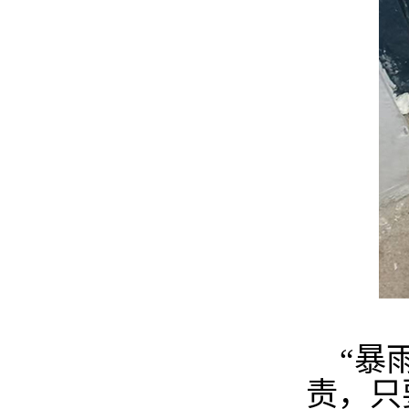
“暴
责，只