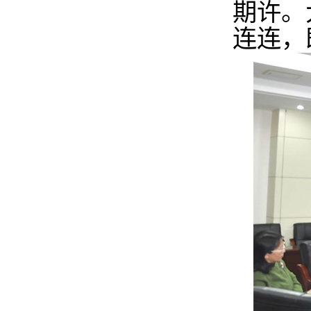
期许。
连连，