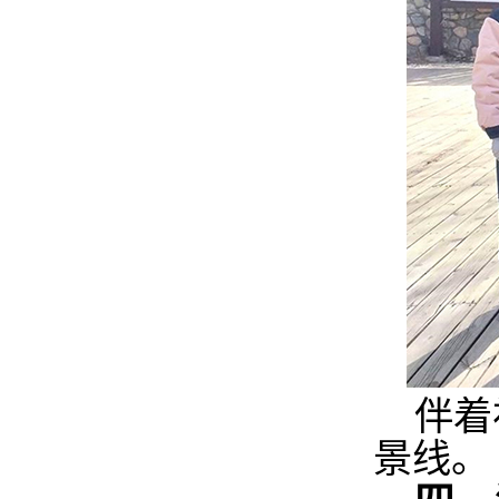
伴着
景线。