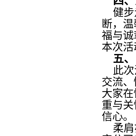
四、
健步
断，温
福与诚
本次活
五、
此次
交流、
大家在
重与关
信心。
柔肩