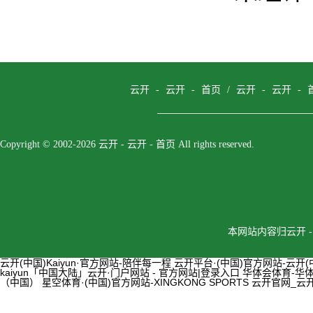
云开 - 云开 - 首页
/
云开 - 云开 -
Copyright © 2002-2026 云开 - 云开 - 首页 All rights reserved.
本网站内容归云开 
云开(中国)Kaiyun·官方网站-陪伴每一程
云开平台·(中国)官方网站-云开(
kaiyun「中国大陆」云开·门户网站 - 官方网站|登录入口
华体会体育-华体
（中国）
星空体育·(中国)官方网站-XINGKONG SPORTS
云开官网_云开