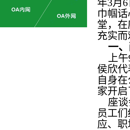
年3月
巾帼话
堂，在
充实而
一、
上午
侯欣代
自身在
家开启
座谈
员工们
应、职