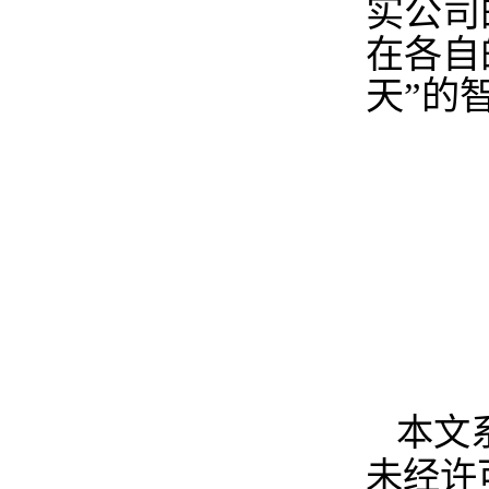
实公司
在各自
天”的
本文
未经许