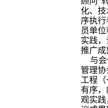
顾问”
化、技
序执行
员单位
实践，
推广成
与会
管理协
工程（
有序，
观实践