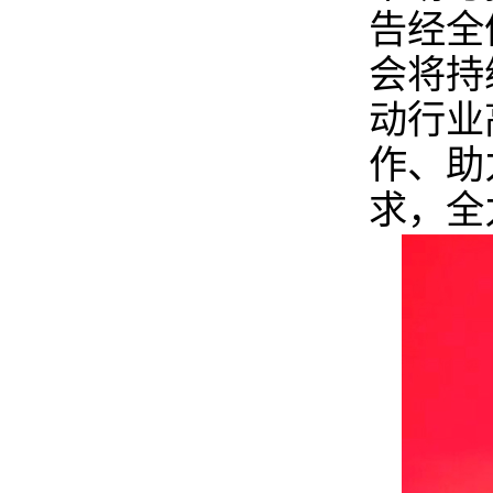
告经全
会将持
动行业
作、助
求，全