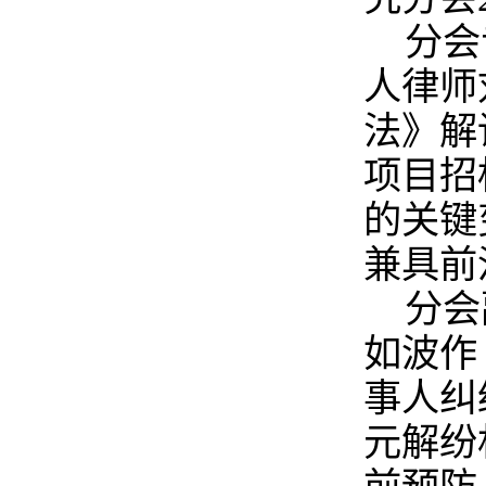
分会
人律师
法》解
项目招
的关键
兼具前
分会
如波作
事人纠
元解纷