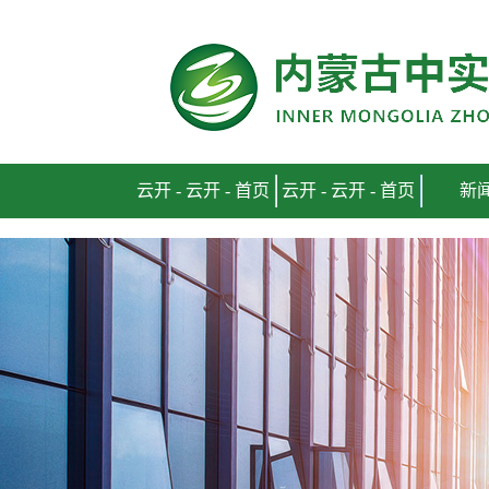
云开 - 首页
云开 - 云开 - 首页
云开 - 云开 - 首页
新