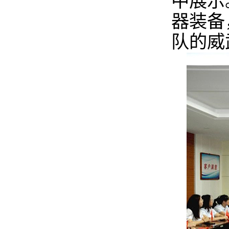
中展示
器装备
队的威