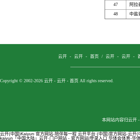
47
阿拉
48
中盐
云开 - 云开 - 首页
/
云开 - 云开 -
Copyright © 2002-2026 云开 - 云开 - 首页 All rights reserved.
本网站内容归云开 
云开(中国)Kaiyun·官方网站-陪伴每一程
云开平台·(中国)官方网站-云开(
kaiyun「中国大陆」云开·门户网站 - 官方网站|登录入口
华体会体育-华体