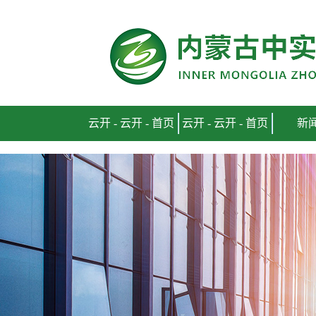
云开 - 首页
云开 - 云开 - 首页
云开 - 云开 - 首页
新