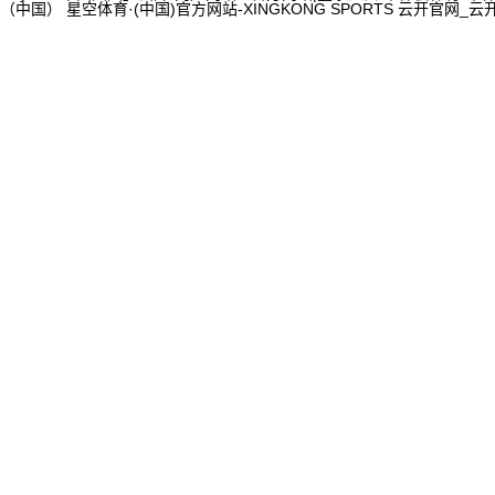
（中国）
星空体育·(中国)官方网站-XINGKONG SPORTS
云开官网_云开