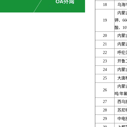
18
乌海
内蒙
19
钾、66
酸、1
20
内蒙
21
内蒙
22
呼伦
23
开鲁
24
内蒙
25
大唐
内蒙
26
吨/年
27
西乌
28
苏尼
29
中电