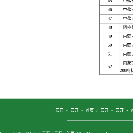
45
中盐
46
中盐
47
中盐
48
阿拉
49
内蒙
50
内蒙
51
内蒙
内蒙
52
200
云开 - 云开 - 首页
/
云开 - 云开 -