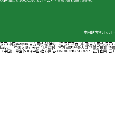
Copyright © 2002-2026 云开 - 云开 - 首页 All rights reserved.
本网站内容归云开 
云开(中国)Kaiyun·官方网站-陪伴每一程
云开平台·(中国)官方网站-云开(
kaiyun「中国大陆」云开·门户网站 - 官方网站|登录入口
华体会体育-华体
（中国）
星空体育·(中国)官方网站-XINGKONG SPORTS
云开官网_云开