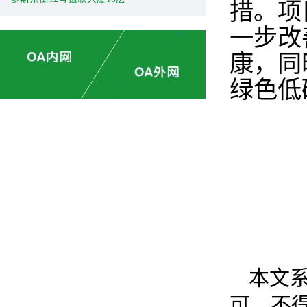
措。项
一步改
康，同
绿色低
本文
可，不