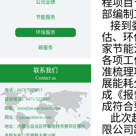
程项目
公司业绩
部编制
节能服务
接到
环保服务
估、环
家节能
碳服务
各项工
准梳理
联系我们
Contact us
展能耗
电话：0471-5223613
成《报
投诉电话：0471-5223607
成符合
邮箱：imzs@jacaarchitects.com
此次
网址：//jacaarchitects.com/
限公司
地址：内蒙古自治区呼和浩特市赛罕区鄂尔
多斯东街12号银联大厦10层