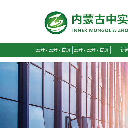
云开 - 首页
云开 - 云开 - 首页
云开 - 云开 - 首页
新