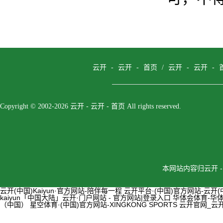
云开 - 云开 - 首页
/
云开 - 云开 -
Copyright © 2002-2026 云开 - 云开 - 首页 All rights reserved.
本网站内容归云开 
云开(中国)Kaiyun·官方网站-陪伴每一程
云开平台·(中国)官方网站-云开(
kaiyun「中国大陆」云开·门户网站 - 官方网站|登录入口
华体会体育-华体
（中国）
星空体育·(中国)官方网站-XINGKONG SPORTS
云开官网_云开