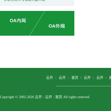
云开 - 云开 - 首页
/
云开 - 云开 -
Copyright © 2002-2026 云开 - 云开 - 首页 All rights reserved.