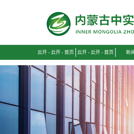
云开 - 首页
云开 - 云开 - 首页
云开 - 云开 - 首页
新