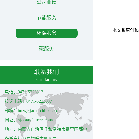
公司业绩
节能服务
本文系原创稿
环保服务
碳服务
联系我们
Contact us
电话：0471-5223613
投诉电话：0471-5223607
邮箱：imzs@jacaarchitects.com
网址：//jacaarchitects.com/
地址：内蒙古自治区呼和浩特市赛罕区鄂尔
多斯东街12号银联大厦10层