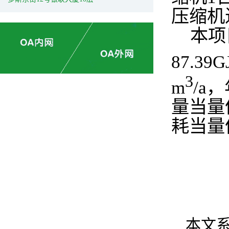
压缩机
本项
87.3
3
m
/a
量当量值-
耗当量值-
本文