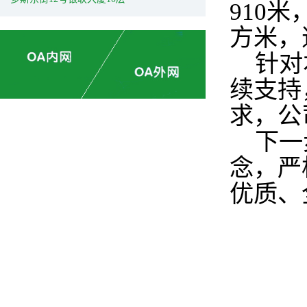
910米
方米，
针对
续支持
求，公
下一
念，严
优质、