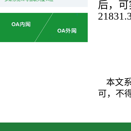
后，可
21831
本文
可，不