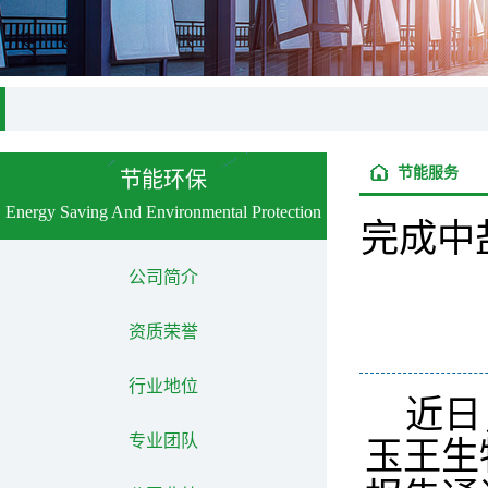
节能服务
节能环保
Energy Saving And Environmental Protection
完成中
公司简介
资质荣誉
行业地位
近日
专业团队
玉王生