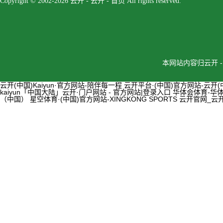
Copyright © 2002-2026 云开 - 云开 - 首页 All rights reserved.
本网站内容归云开 
云开(中国)Kaiyun·官方网站-陪伴每一程
云开平台·(中国)官方网站-云开(
kaiyun「中国大陆」云开·门户网站 - 官方网站|登录入口
华体会体育-华体
（中国）
星空体育·(中国)官方网站-XINGKONG SPORTS
云开官网_云开