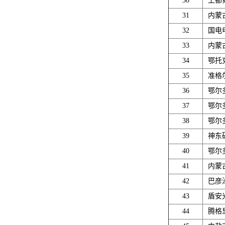
30
上都
31
内蒙
32
国电
33
内蒙
34
鄂托
35
准格
36
鄂尔
37
鄂尔
38
鄂尔
39
神东
40
鄂尔
41
内蒙
42
巴彦
43
盾安
44
腾格