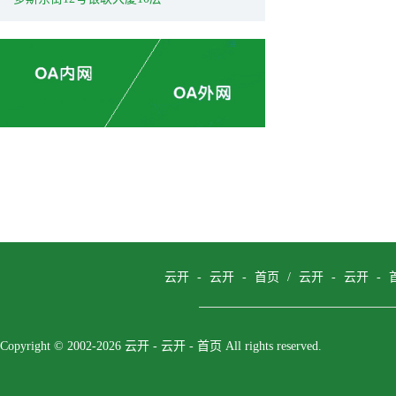
云开 - 云开 - 首页
/
云开 - 云开 -
Copyright © 2002-2026 云开 - 云开 - 首页 All rights reserved.