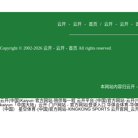
云开 - 云开 - 首页
/
云开 - 云开 -
Copyright © 2002-2026 云开 - 云开 - 首页 All rights reserved.
本网站内容归云开 
云开(中国)Kaiyun·官方网站-陪伴每一程
云开平台·(中国)官方网站-云开(
kaiyun「中国大陆」云开·门户网站 - 官方网站|登录入口
华体会体育-华体
（中国）
星空体育·(中国)官方网站-XINGKONG SPORTS
云开官网_云开