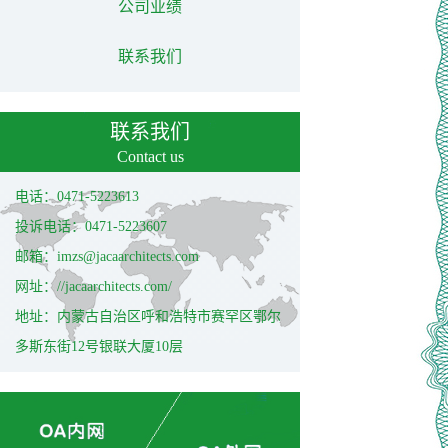
公司业绩
联系我们
联系我们
Contact us
电话：0471-5223613
投诉电话：0471-5223607
邮箱：imzs@jacaarchitects.com
网址：//jacaarchitects.com/
地址：内蒙古自治区呼和浩特市赛罕区鄂尔
多斯东街12号银联大厦10层