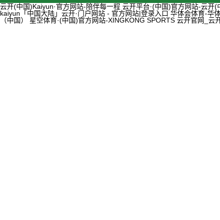
云开(中国)Kaiyun·官方网站-陪伴每一程
云开平台·(中国)官方网站-云开(
kaiyun「中国大陆」云开·门户网站 - 官方网站|登录入口
华体会体育-华体
（中国）
星空体育·(中国)官方网站-XINGKONG SPORTS
云开官网_云开