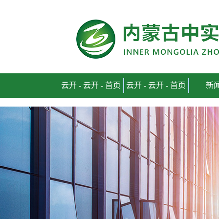
云开 - 首页
云开 - 云开 - 首页
云开 - 云开 - 首页
新