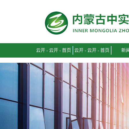
云开 - 首页
云开 - 云开 - 首页
云开 - 云开 - 首页
新