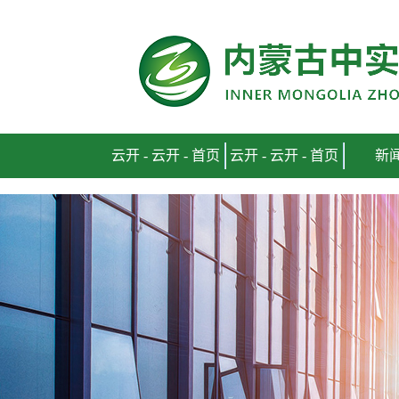
云开 - 首页
云开 - 云开 - 首页
云开 - 云开 - 首页
新