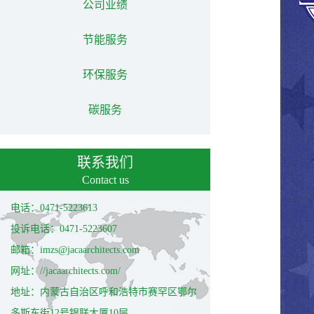
公司业绩
节能服务
环保服务
碳服务
联系我们
Contact us
电话：0471-5223613
投诉电话：0471-5223607
邮箱：imzs@jacaarchitects.com
网址：//jacaarchitects.com/
地址：内蒙古自治区呼和浩特市赛罕区鄂尔
多斯东街12号银联大厦10层