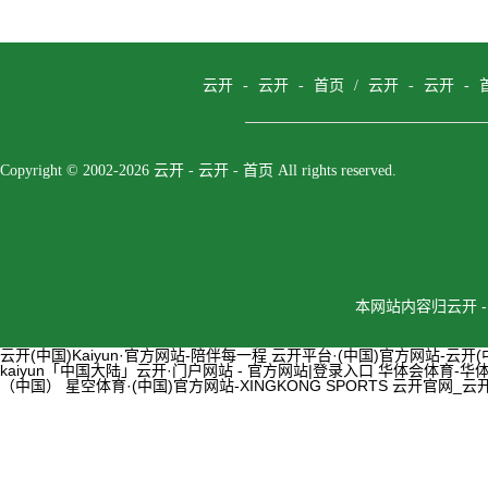
云开 - 云开 - 首页
/
云开 - 云开 -
Copyright © 2002-2026 云开 - 云开 - 首页 All rights reserved.
本网站内容归云开 
云开(中国)Kaiyun·官方网站-陪伴每一程
云开平台·(中国)官方网站-云开(
kaiyun「中国大陆」云开·门户网站 - 官方网站|登录入口
华体会体育-华体
（中国）
星空体育·(中国)官方网站-XINGKONG SPORTS
云开官网_云开