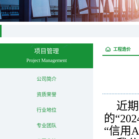
工程造价
项目管理
Project Management
公司简介
资质荣誉
近期
行业地位
的“2
专业团队
“信用