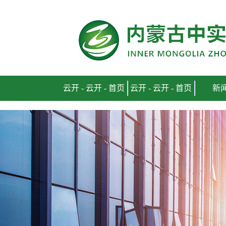
云开 - 首页
云开 - 云开 - 首页
云开 - 云开 - 首页
新