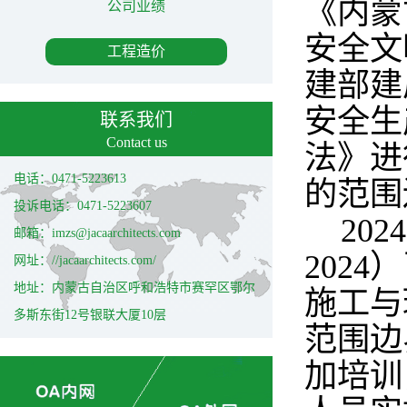
《内蒙
公司业绩
安全文
工程造价
建部建
安全生
联系我们
Contact us
法》进
电话：0471-5223613
的范围
投诉电话：0471-5223607
2024
邮箱：imzs@jacaarchitects.com
202
网址：//jacaarchitects.com/
地址：内蒙古自治区呼和浩特市赛罕区鄂尔
施工与
多斯东街12号银联大厦10层
范围边
加培训