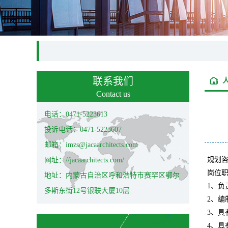
联系我们
Contact us
电话：0471-5223613
投诉电话：0471-5223607
邮箱：imzs@jacaarchitects.com
规划
网址：//jacaarchitects.com/
岗位
地址：内蒙古自治区呼和浩特市赛罕区鄂尔
1、负
多斯东街12号银联大厦10层
2、编
3、
4、具