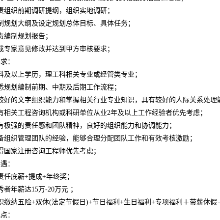
责组织前期调研提纲，组织实地调研；
编制规划大纲及设定规划总体目标、具体任务；
责编制规划报告；
成专家意见修改并达到甲方审核要求；
要求：
本科及以上学历，理工科相关专业或经管类专业；
悉规划编制前期、中期及后期工作流程；
有较好的文字组织能力和掌握相关行业专业知识，具有较好的人际关系处理
有相关工程咨询机构或科研单位从业2年及以上工作经验者优先考虑；
具有极强的责任感和团队精神，良好的组织能力和协调能力；
具备组织管理团队的经验，能够合理分配团队工作和有效考核激励；
得国家注册咨询工程师优先考虑；
待遇：
责任底薪+提成+年终奖；
秀者年薪达15万-20万元 ；
职缴纳五险+双休(法定节假日)+节日福利+生日福利+专项福利＋带薪休
地点：