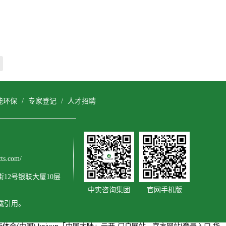
能环保
/
专家登记
/
人才招聘
ts.com/
12号银联大厦10层
中实咨询集团
官网手机版
转载引用。