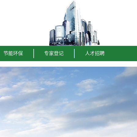
节能环保
专家登记
人才招聘