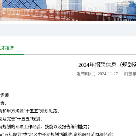
人才招聘
2024年招聘信息（规划
发布时间：2024-11-27 浏览
咨询师
职责：
责和甲方沟通“十五五”规划思路；
制及完善“十五五”规划；
具有规划的专项工作经验、技能以及报告编制能力；
有“五年规划”或“地区中长期规划”编制的资格服务范围和经验；