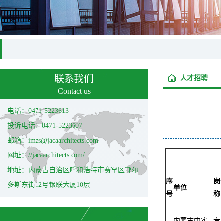
联系我们
人才招聘
Contact us
电话：0471-5223613
投诉电话：0471-5223607
邮箱：imzs@jacaarchitects.com
网址：//jacaarchitects.com/
地址：内蒙古自治区呼和浩特市赛罕区鄂尔
序
岗
多斯东街12号银联大厦10层
单位
号
称
内蒙古中实
专