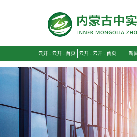
云开 - 首页
云开 - 云开 - 首页
云开 - 云开 - 首页
新