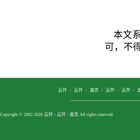
本文
可，不
云开 - 云开 - 首页
/
云开 - 云开 -
Copyright © 2002-2026 云开 - 云开 - 首页 All rights reserved.