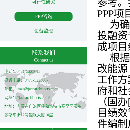
参考。
可行性研究
PPP
PPP咨询
为确
设备监理
投融资
成项目
联系我们
根据
Contact us
改能源〔
电话：0471-5223613
工作方
投诉电话：0471-5223607
府和社
邮箱：imzs@jacaarchitects.com
网址：//jacaarchitects.com/
（国办
地址：内蒙古自治区呼和浩特市赛罕区鄂尔
目绩效
多斯东街12号银联大厦10层
件编制