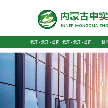
云开 - 首页
云开 - 云开 - 首页
云开 - 云开 - 首页
新