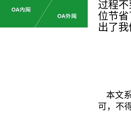
过程不
位节省
出了我
本文
可，不