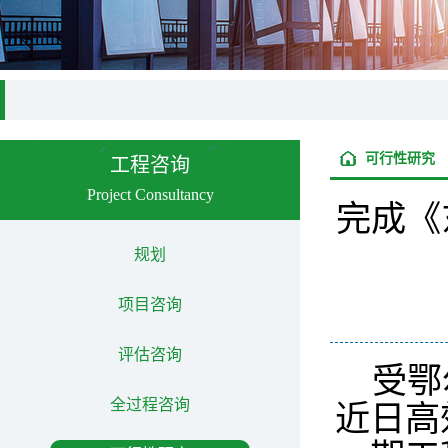
可行性研究
工程咨询
Project Consultancy
完成《
规划
项目咨询
评估咨询
受鄂
全过程咨询
近日高