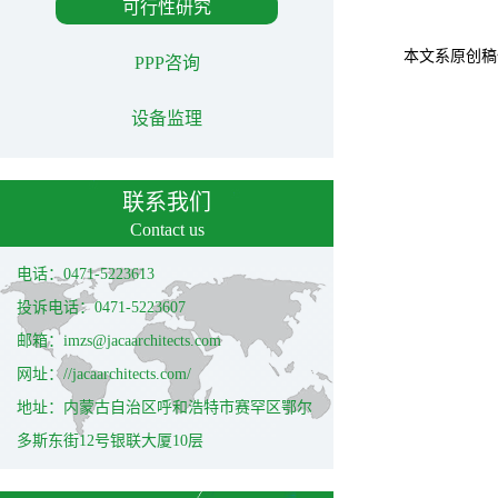
可行性研究
本文系原创稿
PPP咨询
设备监理
联系我们
Contact us
电话：0471-5223613
投诉电话：0471-5223607
邮箱：imzs@jacaarchitects.com
网址：//jacaarchitects.com/
地址：内蒙古自治区呼和浩特市赛罕区鄂尔
多斯东街12号银联大厦10层