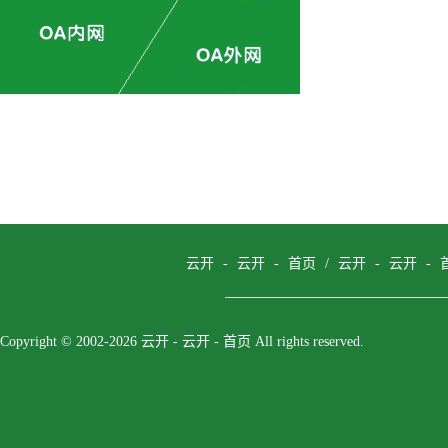
云开 - 云开 - 首页
/
云开 - 云开 -
Copyright © 2002-2026 云开 - 云开 - 首页 All rights reserved.