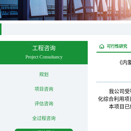
可行性研究
工程咨询
Project Consultancy
《内
规划
项目咨询
我公司受
化综合利用项
评估咨询
本项目已
全过程咨询