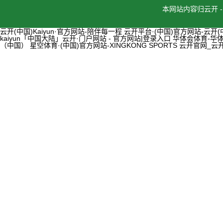
本网站内容归云开 
云开(中国)Kaiyun·官方网站-陪伴每一程
云开平台·(中国)官方网站-云开(
kaiyun「中国大陆」云开·门户网站 - 官方网站|登录入口
华体会体育-华体
（中国）
星空体育·(中国)官方网站-XINGKONG SPORTS
云开官网_云开