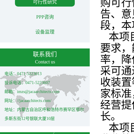
购可行
可行性研究
告、意
PPP咨询
段，本
设备监理
本项
要求，
联系我们
率，降
Contact us
采可通
电话：0471-5223613
收装置
投诉电话：0471-5223607
家标准
邮箱：imzs@jacaarchitects.com
网址：//jacaarchitects.com/
经营提
地址：内蒙古自治区呼和浩特市赛罕区鄂尔
长。
多斯东街12号银联大厦10层
本项