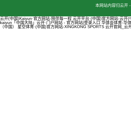
本网站内容归云开 
云开(中国)Kaiyun·官方网站-陪伴每一程
云开平台·(中国)官方网站-云开(
kaiyun「中国大陆」云开·门户网站 - 官方网站|登录入口
华体会体育-华体
（中国）
星空体育·(中国)官方网站-XINGKONG SPORTS
云开官网_云开