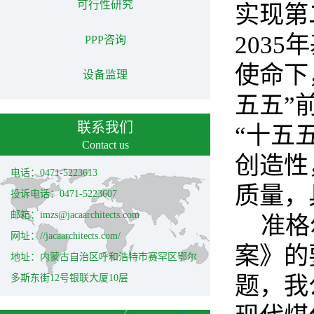
可行性研究
实现第
203
PPP咨询
使命下
设备监理
五五”
联系我们
“十五
Contact us
创造性
电话：0471-5223613
质量，
投诉电话：0471-5223607
邮箱：imzs@jacaarchitects.com
准格
网址：//jacaarchitects.com/
案》的
地址：内蒙古自治区呼和浩特市赛罕区鄂尔
多斯东街12号银联大厦10层
题，我