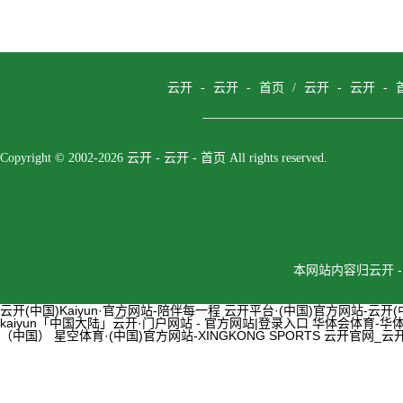
云开 - 云开 - 首页
/
云开 - 云开 -
Copyright © 2002-2026 云开 - 云开 - 首页 All rights reserved.
本网站内容归云开 
云开(中国)Kaiyun·官方网站-陪伴每一程
云开平台·(中国)官方网站-云开(
kaiyun「中国大陆」云开·门户网站 - 官方网站|登录入口
华体会体育-华体
（中国）
星空体育·(中国)官方网站-XINGKONG SPORTS
云开官网_云开