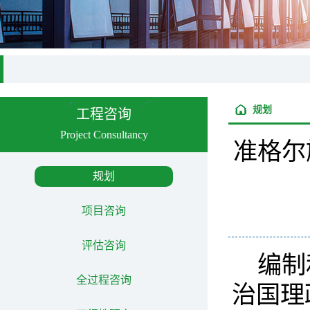
规划
工程咨询
Project Consultancy
准格尔
规划
项目咨询
评估咨询
编制
全过程咨询
治国理