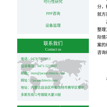
可行性研究
分，
PPP咨询
就方
设备监理
整理
际情
联系我们
案的
Contact us
咨询
电话：0471-5223613
投诉电话：0471-5223607
邮箱：imzs@jacaarchitects.com
网址：//jacaarchitects.com/
地址：内蒙古自治区呼和浩特市赛罕区鄂尔
多斯东街12号银联大厦10层