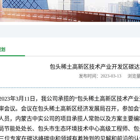
规划
包头稀土高新区技术产业开发区碳达
发布时间：2023-03-13 浏览
2023年3月11日，我公司承揽的“包头稀土高新区技术
审会议。会议在包头稀土高新区经济发展局召开，参加会
人员，内蒙古中实公司的项目承揽人常勍以及方案主要编
局节能处处长、包头市生态环境技术中心高级工程师、包
三位专家在碳达峰碳中和领域有着独到的见解和前沿的认