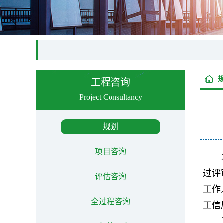
工程咨询
Project Consultancy
规划
项目咨询
过评
评估咨询
工作
全过程咨询
工信