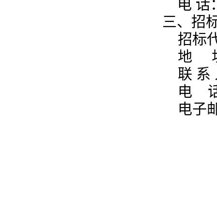
电 话：
三、招
招标
地 
联 系
电 话：
电子邮件