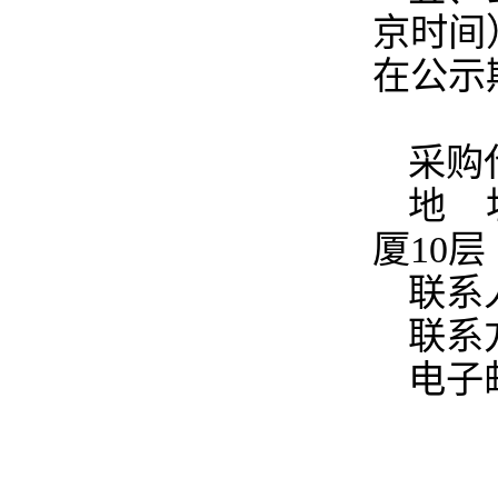
京时间
在公示
采购
地 
厦10层
联系
联系方
电子邮