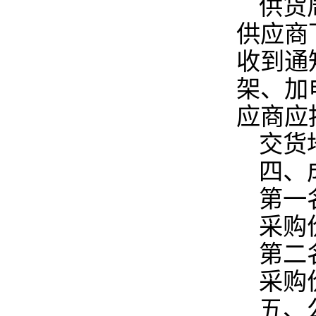
供货
供应商
收到通
架、加
应商应
交货
四、
第一
采购价
第二
采购价
五、