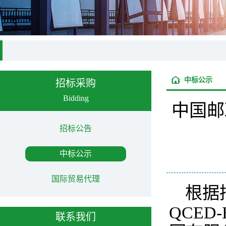
中标公示
招标采购
Bidding
中国邮
招标公告
中标公示
国际贸易代理
根据
QCED
联系我们