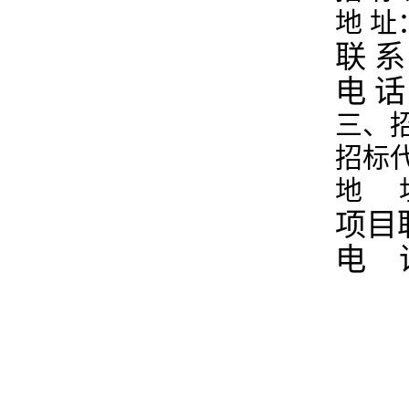
地 
联 
电 话：
三、
招标
地 
项目
电 话