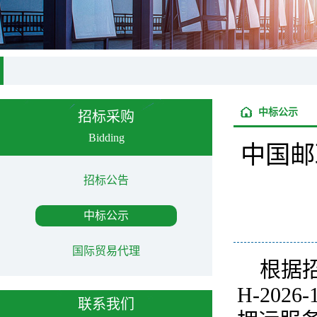
中标公示
招标采购
Bidding
中国邮
招标公告
中标公示
国际贸易代理
根据招
H-20
联系我们