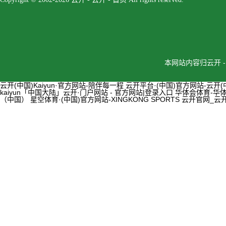
本网站内容归云开 
云开(中国)Kaiyun·官方网站-陪伴每一程
云开平台·(中国)官方网站-云开(
kaiyun「中国大陆」云开·门户网站 - 官方网站|登录入口
华体会体育-华体
（中国）
星空体育·(中国)官方网站-XINGKONG SPORTS
云开官网_云开