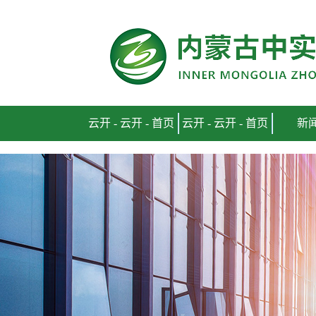
云开 - 首页
云开 - 云开 - 首页
云开 - 云开 - 首页
新