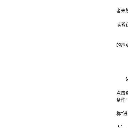
者未
或者
的声
点击
条件
称”
人）