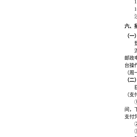
1
1
六、
（一
邮政
台操作
（周一
（二
（支
间，
支付