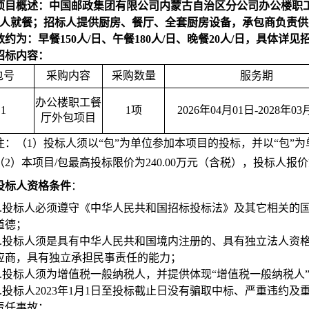
项目概述：中国邮政集团有限公司内蒙古自治区分公司办公楼职工餐
00人就餐；招标人提供厨房、餐厅、全套厨房设备，承包商负责
约为：早餐150人/日、午餐180人/日、晚餐20人/日，具体详见
招标内容：
包号
采购内容
采购数量
服务期
办公楼职工餐
1
1
项
2026
年04月01日-2028年03
厅外包项目
注：（1）投标人须以“包”为单位参加本项目的投标，并以“包”
（2）本项目/包最高投标限价为240.00万元（含税），投标人
投标人资格条件
：
.
投标人必须遵守《中华人民共和国招标投标法》及其它相关的
道德；
.
投标人须是具有中华人民共和国境内注册的、具有独立法人资
应商，具有独立承担民事责任的能力；
.
投标人须为增值税一般纳税人，并提供体现“增值税一般纳税人
.
投标人2023年1月1日至投标截止日没有骗取中标、严重违约
责任事故；