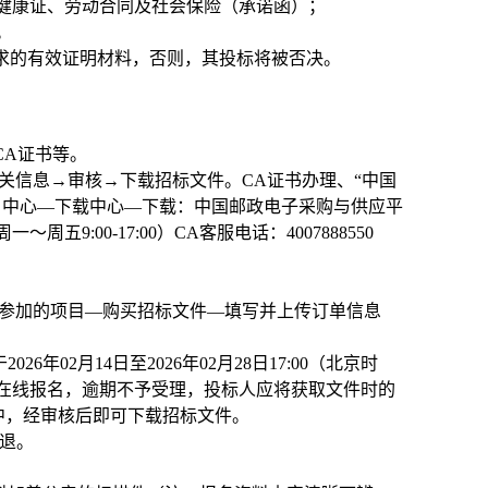
的健康证、劳动合同及社会保险（承诺函）；
。
要求的有效证明材料，否则，其投标将被否决。
理CA证书等。
关信息→审核→下载招标文件。CA证书办理、“中国
用户中心—下载中心—下载：中国邮政电子采购与供应平
～周五9:00-17:00）
CA
客服电话：4007888550
择参加的项目—购买招标文件—填写并上传订单信息
02月14日至2026年02月28日17:00（北京时
cn）在线报名，逾期不予受理，投标人应将获取文件时的
中，经审核后即可下载招标文件。
不退。