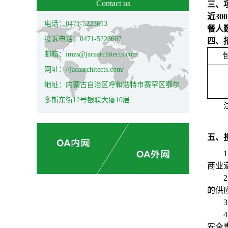
Contact us
三、
近3
电话：0471-5223613
餐人数
投诉电话：0471-5223607
四、
邮箱：imzs@jacaarchitects.com
网址：//jacaarchitects.com/
地址：内蒙古自治区呼和浩特市赛罕区鄂尔
多斯东街12号银联大厦10层
五、
1
商业
2
的供
3
4
安全