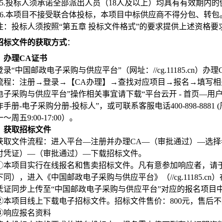
5.
投标人须承诺全部派出人员（18人及以上）均具有有效期内
6.
本项目不接受联合体投标，本项目中标供应商不得分包、转包
注：投标人须按照“第五章 投标文件格式”的要求提供上述资格
招标文件的获取方式
：
）办理CA证书
登录“中国邮政电子采购与供应平台”（网址：//cg.11185.cn）办
流程：注册→登录→【CA办理】→查找对应项目→报名→填写相
电子采购与供应平台”操作相关事宜请下载“平台云开 - 首页—
手册-电子采购分册-投标人”，或可联系客服电话400-898-8881 (周一
～周五9:00-17:00）
。
）获取招标文件
获取文件流程：进入平台—注册并办理CA—（审批通过）—选
付凭证）—（审批通过）—下载招标文件。
①本项目实行在线报名和售卖招标文件。凡有意参加响应者，请于2026年
下同），进入《中国邮政电子采购与供应平台》（//cg.11185.
凭证同步上传至“中国邮政电子采购与供应平台”对应的报名项目
②本项目线上下载电子招标文件。招标文件售价：800元，售后
③响应报名资料