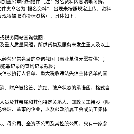
料加盖公章的扫描件（注：报名资料内容清晰可辨，
文件夹命名为“报名资料”，出现未按照规定上传、资料
发现将被取消投标资格），具体如下：
明或税务网站查询截图；
违约及重大质量问题，所供货物及服务未发生重大及以上
x.html)列入经营异常名录的查询截图（事业单位无需提供）；
/）无行贿犯罪记录的查询记录截图；
cn）未列入失信被执行人名单、重大税收违法失信主体名单的查
取消、财产被接管、冻结、破产状态的承诺函，格式自
人员及其亲属和其他特定关系人、邮政员工持股（限
总经理、监事的企业，以及邮政所属工会或员工集体
人、母公司、全资子公司及其控股公司，只有一家参