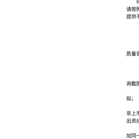
请按
提供
质量
询截
拟；
非上
出资
加同