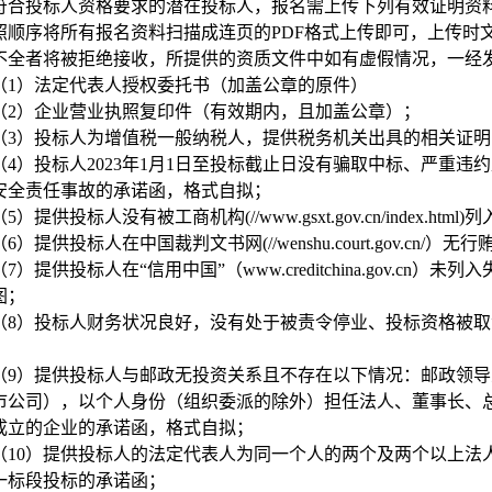
符合投标人资格要求的潜在投标人，报名需上传下列有效证明资
照顺序将所有报名资料扫描成连页的PDF格式上传即可，上传时
不全者将被拒绝接收，所提供的资质文件中如有虚假情况，一经
（1）法定代表人授权委托书（加盖公章的原件）
（2）
企业营业执照复印件（有效期内，且加盖公章）
；
（3）投标人为增值税一般纳税人，提供税务机关出具的相关证
（4）投标人2023年1月1日至投标截止日没有骗取中标、严重
安全责任事故的承诺函，格式自拟；
（5）
提供投标人没有被工商机构(//www.gsxt.gov.cn/inde
（6）
提供投标人在中国裁判文书网(//wenshu.court.gov.cn
（7）
提供投标人在“信用中国”（www.creditchina.gov.
图；
（8）投标人财务状况良好，没有处于被责令停业、投标资格被
（9）提供
投标人与邮政无投资关系且不存在以下情况：邮政领导
市公司），以个人身份（组织委派的除外）担任法人、董事长、
成立的企业的承诺函，格式自拟；
（10）提供投标人的法定代表人为同一个人的两个及两个以上法
一标段投标的承诺函；