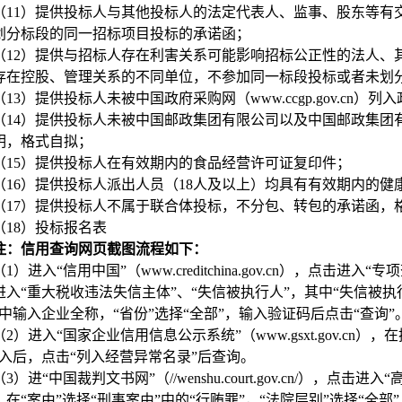
（11）提供投标人与其他投标人的法定代表人、监事、股东等有
划分标段的同一招标项目投标的承诺函；
（12）提供与招标人存在利害关系可能影响招标公正性的法人、
存在控股、管理关系的不同单位，不参加同一标段投标或者未划
（13）提供投标人
未被中国政府采购网（www.ccgp.gov.c
（14）提供投标人
未被中国邮政集团有限公司以及
中国邮政集团
明，格式自拟
；
（15）提供投标人在有效期内的食品经营许可证复印件
；
（16）提供投标人派出人员（18人及以上）均具有有效期内的
（17）提供投标人不属于联合体投标，不分包、转包的承诺函，
（18）投标报名表
注：信用查询网页截图流程如下：
（1）进入“信用中国”（www.creditchina.gov.cn），
点击进入“专项
进入“
重大税收违法失信主体
”
、“失信被执行人”，其中“失信被执
”中输入企业全称，“省份”选择“全部”，输入验证码后点击“查询”
（2）进入“国家企业信用信息公示系统”（www.gsxt.gov.cn
进入后，点击“列入经营异常名录”后查询。
（3）进“中国裁判文书网”（//wenshu.court.gov.cn/），
，在“案由”选择“刑事案由”中的“行贿罪”，“法院层别”选择“全