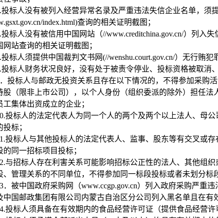
.
投标人没有被列入经营异常名录及严重违法失信企业名单，须
ww.gsxt.gov.cn/index.html)查询的相关证明截图；
.
投标人没有被信用中国网站（//www.creditchina.gov.
国网站查询的相关证明截图；
.
投标人须提供中国裁判文书网(//wenshu.court.gov.cn/）无
.
投标人财务状况良好，没有处于被责令停业、投标资格被取消
．投标人与邮政无投资关系且存在以下情况的，不得参加采购活
持股（限非上市公司），以个人身份（组织委派的除外）担任法
员工集体出资成立的企业；
0.
投标人的法定代表人为同一个人的两个及两个以上法人、母公
的投标；
1.
投标人与其他投标人的法定代表人、监事、股东等有交叉或存
段的同一招标项目投标；
2.
与招标人存在利害关系可能影响招标公正性的法人、其他组织
股、管理关系的不同单位，不得参加同一标段投标或者未划分标
3
．被中国政府采购网（www.ccgp.gov.cn）列入政府采
及中国邮政集团有限公司内蒙古自治区分公司列入黑名单且在有
4.
投标人须具备在有效期内的食品经营许可证（提供食品经营许