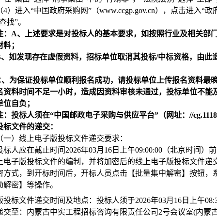
（4）进入“中国政府采购网”（www.ccgp.gov.cn），点击进入“
政
查找”。
注：A、上述要求是对投标人的基本要求，如按照行业及相关部
材料；
B
、如发现存在虚假资料，招标单位取消其投标/中标资格，由此
C
、为保证投标单位顺利报名成功，请投标单位上传报名资料最
名资料时间不足一小时，造成因资料审核未通过，投标单位不能
单位自负；
注：投标人须在“中国邮政电子采购与供应平台”（网址：//cg.111
投标文件的递交：
（一）线上电子版投标文件递交要求：
投标人应在截止时间2026年03月16日上午09:00:00（北京
上电子版投标文件的编制，并将加密后的线上电子版投标文件递交
密方式，到开标时间后，开标人员点击【批量集中解密】按钮，
动解密】等操作。
投标文件递交时间及地点：投标人须于2026年03月16日上午08:30
递交至：内蒙古中实工程招标咨询有限责任公司2号会议室(内蒙古