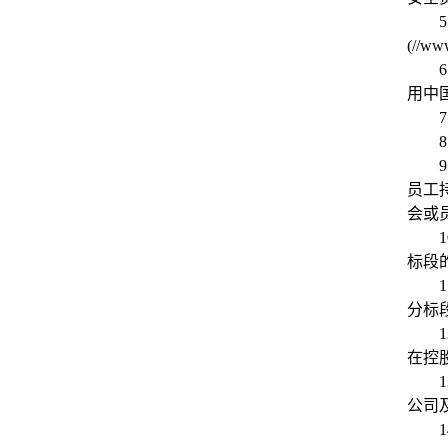
5
(//w
6
用中
7
8
9
员工
会或
1
标段
1
分标
1
在控
1
公司
1