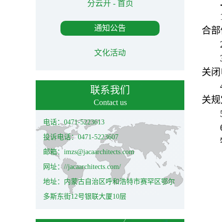
分云开 - 首页
通知公告
合部
文化活动
关闭
联系我们
关规
Contact us
电话：0471-5223613
投诉电话：0471-5223607
邮箱：imzs@jacaarchitects.com
网址：//jacaarchitects.com/
地址：内蒙古自治区呼和浩特市赛罕区鄂尔
多斯东街12号银联大厦10层