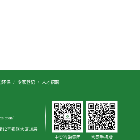
能环保
/
专家登记
/
人才招聘
ts.com/
12号银联大厦10层
中实咨询集团
官网手机版