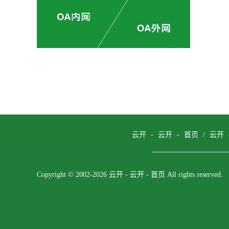
云开 - 云开 - 首页
/
云开 
Copyright © 2002-2026 云开 - 云开 - 首页 All rights reserved.