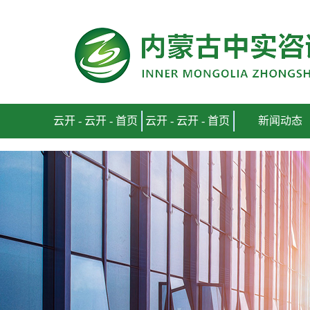
云开 - 首页
云开 - 云开 - 首页
云开 - 云开 - 首页
新闻动态