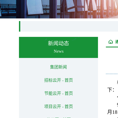
新闻动态
News
集团新闻
招标云开 - 首页
下：
节能云开 - 首页
项目云开 - 首页
月1