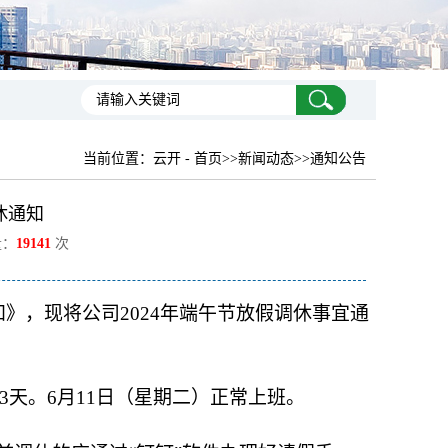
当前位置：
云开 - 首页
>>新闻动态>>通知公告
休通知
量：
19141
次
知》，现将公司2024年端午节放假调休事宜通
假3天。6月11日（星期二）正常上班。