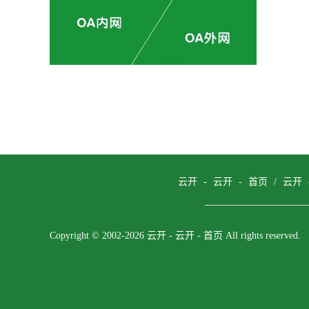
云开 - 云开 - 首页
/
云开 
Copyright © 2002-2026 云开 - 云开 - 首页 All rights reserved.