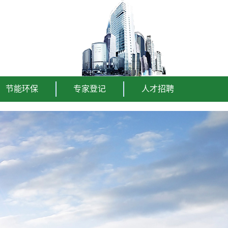
节能环保
专家登记
人才招聘