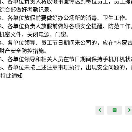
1、各单位负责人将放假事宜传达到每位员工，员工提
综合部做好考勤记录。
2、各单位放假前要做好办公场所的消毒、卫生工作。
3、各单位负责人放假前做好各项安全提醒、防范工作
机密文件，关闭电源、门窗。
4、各单位领导、员工节日期间来公司的，应在“内蒙
财产安全防控措施。
5、各单位领导和相关人员在节日期间保持手机开机状
6、各单位未按上述注意事项执行，出现安全问题的，
特此通知