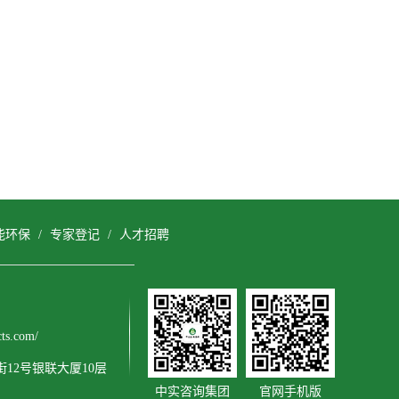
能环保
/
专家登记
/
人才招聘
ts.com/
12号银联大厦10层
中实咨询集团
官网手机版