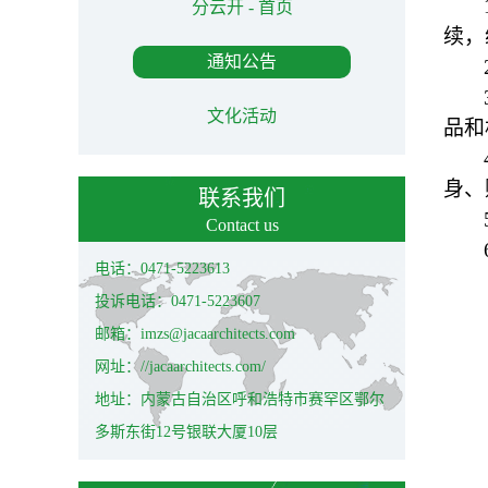
分云开 - 首页
续，
通知公告
文化活动
品和
身、
联系我们
Contact us
电话：0471-5223613
投诉电话：0471-5223607
邮箱：imzs@jacaarchitects.com
网址：//jacaarchitects.com/
地址：内蒙古自治区呼和浩特市赛罕区鄂尔
多斯东街12号银联大厦10层