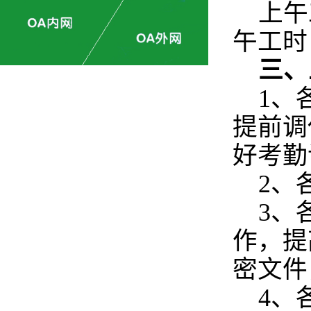
上午工
午工时：1
三、
1、
提前调
好考勤
2、
3、
作，提
密文件
4、