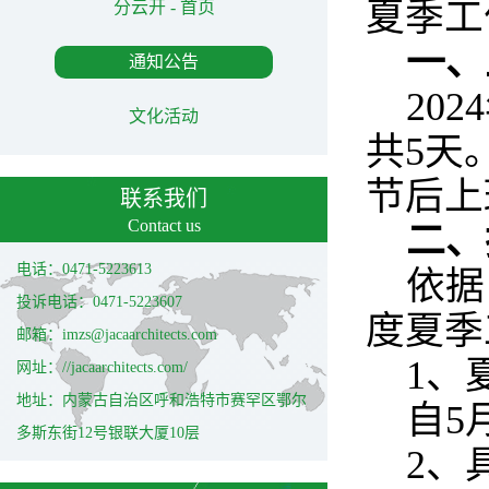
夏季工
分云开 - 首页
一、
通知公告
20
文化活动
共5天
节后上
联系我们
Contact us
二、
电话：0471-5223613
依据
投诉电话：0471-5223607
度夏季
邮箱：imzs@jacaarchitects.com
1、
网址：//jacaarchitects.com/
地址：内蒙古自治区呼和浩特市赛罕区鄂尔
自5
多斯东街12号银联大厦10层
2、