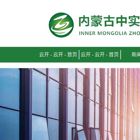
云开 - 首页
云开 - 云开 - 首页
云开 - 云开 - 首页
新