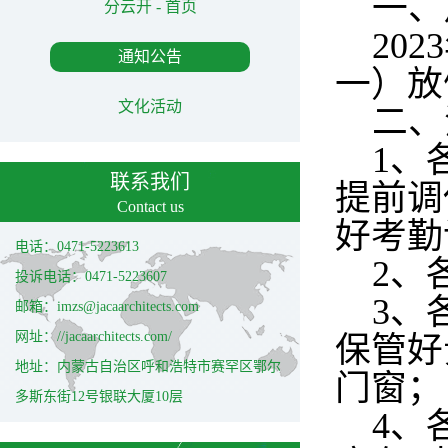
一、
分云开 - 首页
20
通知公告
一）放
文化活动
二、
1
、
联系我们
提前调
Contact us
好考勤
电话：0471-5223613
2
、
投诉电话：0471-5223607
3
、
邮箱：imzs@jacaarchitects.com
网址：//jacaarchitects.com/
保管好
地址：内蒙古自治区呼和浩特市赛罕区鄂尔
门窗；
多斯东街12号银联大厦10层
4
、