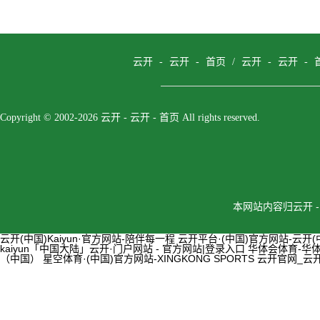
云开 - 云开 - 首页
/
云开 - 云开 -
Copyright © 2002-2026 云开 - 云开 - 首页 All rights reserved.
本网站内容归云开 
云开(中国)Kaiyun·官方网站-陪伴每一程
云开平台·(中国)官方网站-云开(
kaiyun「中国大陆」云开·门户网站 - 官方网站|登录入口
华体会体育-华体
（中国）
星空体育·(中国)官方网站-XINGKONG SPORTS
云开官网_云开