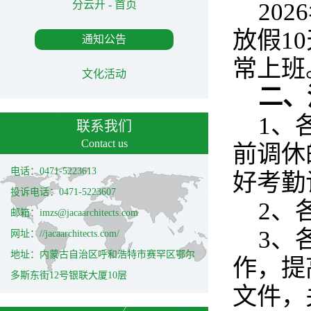
分云开 - 首页
20
放假1
通知公告
常上班
文化活动
二、
1、
联系我们
Contact us
前调休
电话：0471-5223613
好考勤
投诉电话：0471-5223607
2、
邮箱：imzs@jacaarchitects.com
3、
网址：//jacaarchitects.com/
地址：内蒙古自治区呼和浩特市赛罕区鄂尔
作，提
多斯东街12号银联大厦10层
文件，