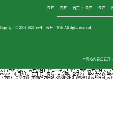
云开 - 云开 - 首页
/
云开 - 云开 -
Copyright © 2002-2026 云开 - 云开 - 首页 All rights reserved.
本网站内容归云开 
云开(中国)Kaiyun·官方网站-陪伴每一程
云开平台·(中国)官方网站-云开(
kaiyun「中国大陆」云开·门户网站 - 官方网站|登录入口
华体会体育-华体
（中国）
星空体育·(中国)官方网站-XINGKONG SPORTS
云开官网_云开