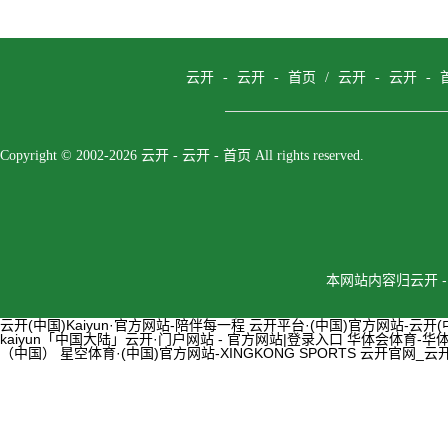
云开 - 云开 - 首页
/
云开 - 云开 -
Copyright © 2002-2026 云开 - 云开 - 首页 All rights reserved.
本网站内容归云开 
云开(中国)Kaiyun·官方网站-陪伴每一程
云开平台·(中国)官方网站-云开(
kaiyun「中国大陆」云开·门户网站 - 官方网站|登录入口
华体会体育-华体
（中国）
星空体育·(中国)官方网站-XINGKONG SPORTS
云开官网_云开