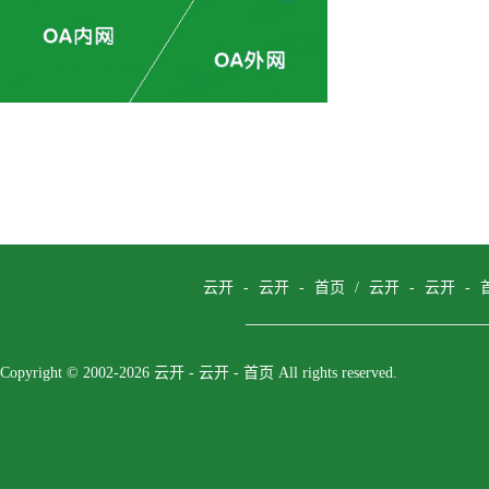
云开 - 云开 - 首页
/
云开 - 云开 -
Copyright © 2002-2026 云开 - 云开 - 首页 All rights reserved.