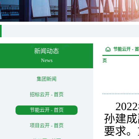
节能云开 - 首
新闻动态
News
页
集团新闻
招标云开 - 首页
2022
节能云开 - 首页
孙建成
项目云开 - 首页
要求
。