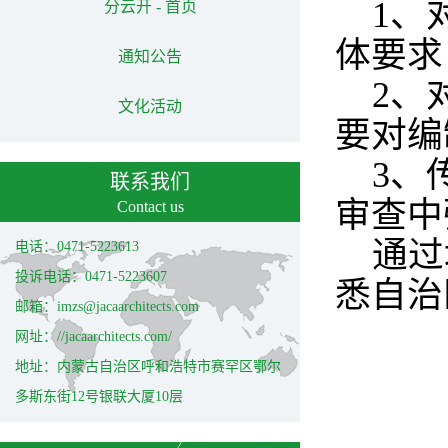
1
、
分云开 - 首页
体要求
通知公告
2
、
文化活动
要对编
3
、
联系我们
审查中
Contact us
通过
电话：0471-5223613
投诉电话：0471-5223607
悉
自治
邮箱：imzs@jacaarchitects.com
网址：//jacaarchitects.com/
地址：内蒙古自治区呼和浩特市赛罕区鄂尔
多斯东街12号银联大厦10层