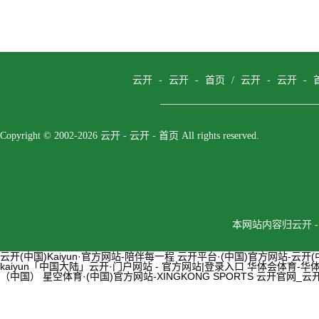
云开 - 云开 - 首页
/
云开 - 云开 -
Copyright © 2002-2026 云开 - 云开 - 首页 All rights reserved.
本网站内容归云开 
云开(中国)Kaiyun·官方网站-陪伴每一程
云开平台·(中国)官方网站-云开(
kaiyun「中国大陆」云开·门户网站 - 官方网站|登录入口
华体会体育-华体
（中国）
星空体育·(中国)官方网站-XINGKONG SPORTS
云开官网_云开