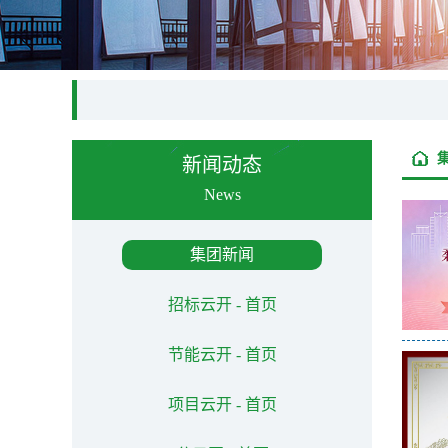
新闻动态
News
集团新闻
招标云开 - 首页
节能云开 - 首页
项目云开 - 首页