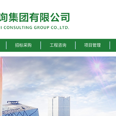
招标采购
工程咨询
项目管理