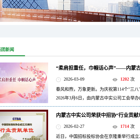
集团新闻
“柔肩担重任，巾帼话心声”——内蒙
2026-03-09
1202
次
春风和煦，万象更新。为庆祝第114个“三
2026年3月6日，由内蒙古中实公司工会举
内蒙古中实公司荣获中招协“行业贡献
2026-02-27
1714
次
近日，中国招标投标协会在京隆重举行成立