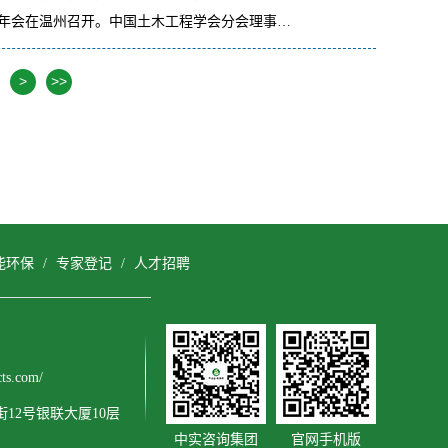
年会在温州召开。中国土木工程学会分会理事…
>
>>
能环保
/
专家登记
/
人才招聘
ts.com/
12号银联大厦10层
中实咨询集团
官网手机版