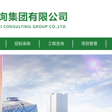
招标采购
工程咨询
项目管理