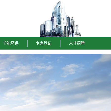
节能环保
专家登记
人才招聘