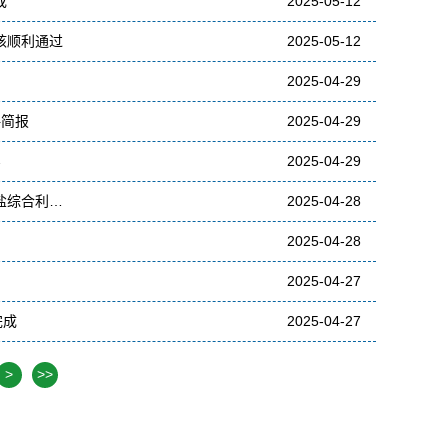
成
2025-05-12
核顺利通过
2025-05-12
2025-04-29
评简报
2025-04-29
实
2025-04-29
废盐综合利…
2025-04-28
2025-04-28
2025-04-27
完成
2025-04-27
>
>>