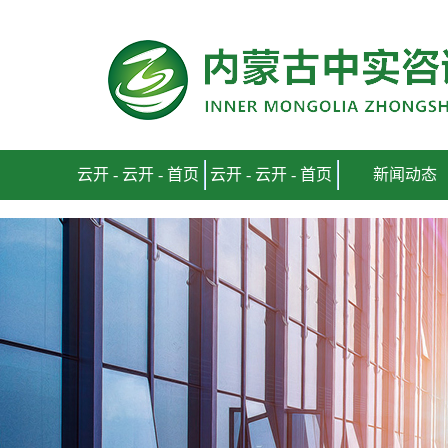
云开 - 首页
云开 - 云开 - 首页
云开 - 云开 - 首页
新闻动态