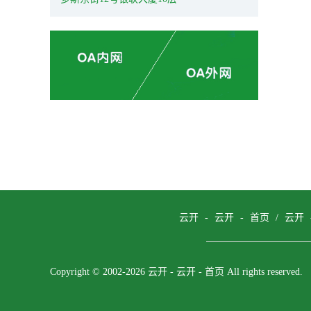
云开 - 云开 - 首页
/
云开 
Copyright © 2002-2026 云开 - 云开 - 首页 All rights reserved.