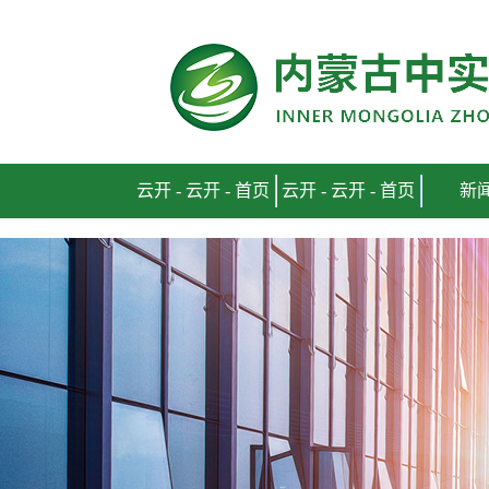
云开 - 首页
云开 - 云开 - 首页
云开 - 云开 - 首页
新