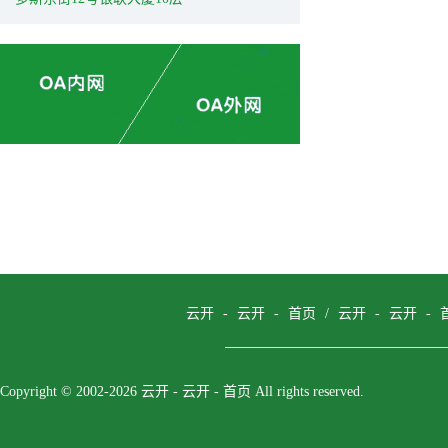
云开 - 云开 - 首页
/
云开 - 云开 -
Copyright © 2002-2026 云开 - 云开 - 首页 All rights reserved.