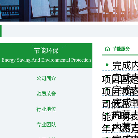
节能服务
节能环保
Energy Saving And Environmental Protection
完成
完成
项目固
公司简介
完成
项目节
资质荣誉
完成
司低温
行业地位
内蒙
能声明
专业团队
内蒙古
年产25