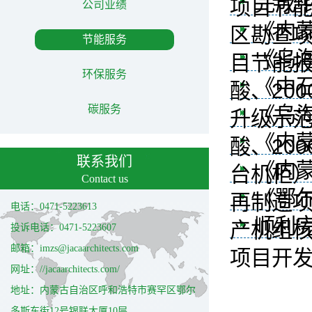
完成
项目节
公司业绩
《内
区勘查
节能服务
《乌
目节能
环保服务
《中
酸、200
碳服务
《乌
升级示
《内
酸、200
联系我们
《内
台机柜
Contact us
《鄂尔
再制造
电话：0471-5223613
顺利
产机组
投诉电话：0471-5223607
邮箱：imzs@jacaarchitects.com
项目开
网址：//jacaarchitects.com/
地址：内蒙古自治区呼和浩特市赛罕区鄂尔
多斯东街12号银联大厦10层