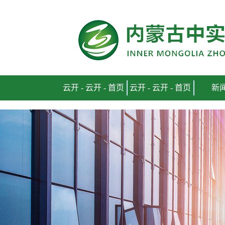
云开 - 首页
云开 - 云开 - 首页
云开 - 云开 - 首页
新