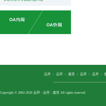
云开 - 云开 - 首页
/
云开 - 云开 -
Copyright © 2002-2026 云开 - 云开 - 首页 All rights reserved.