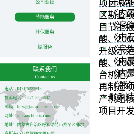
完成
项目节
公司业绩
《内
区勘查
节能服务
《乌
目节能
环保服务
《中
酸、200
碳服务
《乌
升级示
《内
酸、200
联系我们
《内
台机柜
Contact us
《鄂尔
再制造
电话：0471-5223613
顺利
产机组
投诉电话：0471-5223607
邮箱：imzs@jacaarchitects.com
项目开
网址：//jacaarchitects.com/
地址：内蒙古自治区呼和浩特市赛罕区鄂尔
多斯东街12号银联大厦10层