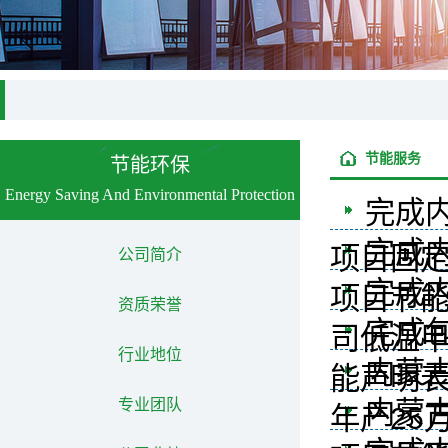
节能服务
节能环保
Energy Saving And Environmental Protection
完成
完成
项目固
公司简介
完成
项目节
资质荣誉
完成
司低温
行业地位
内蒙
能声明
专业团队
内蒙古
年产25