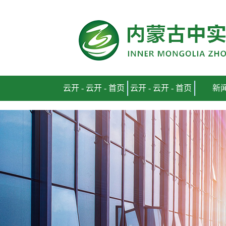
云开 - 首页
云开 - 云开 - 首页
云开 - 云开 - 首页
新