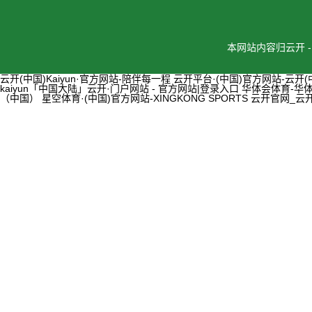
本网站内容归云开 
云开(中国)Kaiyun·官方网站-陪伴每一程
云开平台·(中国)官方网站-云开(
kaiyun「中国大陆」云开·门户网站 - 官方网站|登录入口
华体会体育-华体
（中国）
星空体育·(中国)官方网站-XINGKONG SPORTS
云开官网_云开